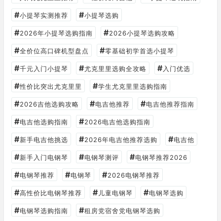
#
#
小提琴实测推荐
小提琴选购
#
#
2026年小提琴选购指南
2026小提琴选购攻略
#
#
全价位高口碑机型盘点
零基础初学首选小提琴
#
#
#
千元入门小提琴
尤克里里选购全攻略
入门优选
#
#
性价比突出尤克里里
学生尤克里里选购指南
#
#
#
2026吉他选购攻略
电吉他推荐
电吉他推荐指南
#
#
电吉他选购指南
2026电吉他选购指南
#
#
#
新手电吉他挑选
2026年电吉他推荐选购
电吉他
#
#
#
新手入门电钢琴
电钢琴测评
电钢琴推荐2026
#
#
#
电钢琴推荐
电钢琴
2026电钢琴推荐
#
#
#
高性价比电钢琴推荐
儿童电钢琴
电钢琴选购
#
#
电钢琴选购指南
租房党宿舍党电钢琴选购