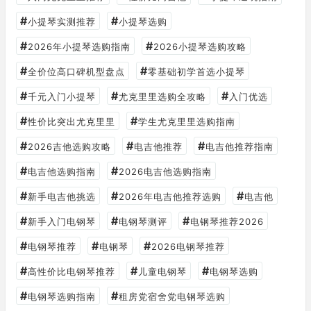
#
#
小提琴实测推荐
小提琴选购
#
#
2026年小提琴选购指南
2026小提琴选购攻略
#
#
全价位高口碑机型盘点
零基础初学首选小提琴
#
#
#
千元入门小提琴
尤克里里选购全攻略
入门优选
#
#
性价比突出尤克里里
学生尤克里里选购指南
#
#
#
2026吉他选购攻略
电吉他推荐
电吉他推荐指南
#
#
电吉他选购指南
2026电吉他选购指南
#
#
#
新手电吉他挑选
2026年电吉他推荐选购
电吉他
#
#
#
新手入门电钢琴
电钢琴测评
电钢琴推荐2026
#
#
#
电钢琴推荐
电钢琴
2026电钢琴推荐
#
#
#
高性价比电钢琴推荐
儿童电钢琴
电钢琴选购
#
#
电钢琴选购指南
租房党宿舍党电钢琴选购