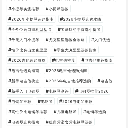
#
#
小提琴实测推荐
小提琴选购
#
#
2026年小提琴选购指南
2026小提琴选购攻略
#
#
全价位高口碑机型盘点
零基础初学首选小提琴
#
#
#
千元入门小提琴
尤克里里选购全攻略
入门优选
#
#
性价比突出尤克里里
学生尤克里里选购指南
#
#
#
2026吉他选购攻略
电吉他推荐
电吉他推荐指南
#
#
电吉他选购指南
2026电吉他选购指南
#
#
#
新手电吉他挑选
2026年电吉他推荐选购
电吉他
#
#
#
新手入门电钢琴
电钢琴测评
电钢琴推荐2026
#
#
#
电钢琴推荐
电钢琴
2026电钢琴推荐
#
#
#
高性价比电钢琴推荐
儿童电钢琴
电钢琴选购
#
#
电钢琴选购指南
租房党宿舍党电钢琴选购