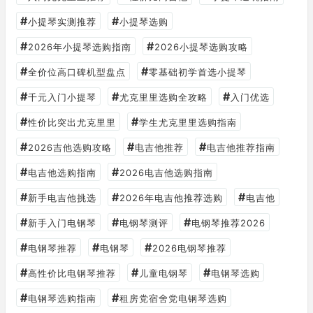
#
#
小提琴实测推荐
小提琴选购
#
#
2026年小提琴选购指南
2026小提琴选购攻略
#
#
全价位高口碑机型盘点
零基础初学首选小提琴
#
#
#
千元入门小提琴
尤克里里选购全攻略
入门优选
#
#
性价比突出尤克里里
学生尤克里里选购指南
#
#
#
2026吉他选购攻略
电吉他推荐
电吉他推荐指南
#
#
电吉他选购指南
2026电吉他选购指南
#
#
#
新手电吉他挑选
2026年电吉他推荐选购
电吉他
#
#
#
新手入门电钢琴
电钢琴测评
电钢琴推荐2026
#
#
#
电钢琴推荐
电钢琴
2026电钢琴推荐
#
#
#
高性价比电钢琴推荐
儿童电钢琴
电钢琴选购
#
#
电钢琴选购指南
租房党宿舍党电钢琴选购