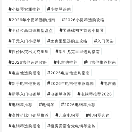
#
#
小提琴实测推荐
小提琴选购
#
#
2026年小提琴选购指南
2026小提琴选购攻略
#
#
全价位高口碑机型盘点
零基础初学首选小提琴
#
#
#
千元入门小提琴
尤克里里选购全攻略
入门优选
#
#
性价比突出尤克里里
学生尤克里里选购指南
#
#
#
2026吉他选购攻略
电吉他推荐
电吉他推荐指南
#
#
电吉他选购指南
2026电吉他选购指南
#
#
#
新手电吉他挑选
2026年电吉他推荐选购
电吉他
#
#
#
新手入门电钢琴
电钢琴测评
电钢琴推荐2026
#
#
#
电钢琴推荐
电钢琴
2026电钢琴推荐
#
#
#
高性价比电钢琴推荐
儿童电钢琴
电钢琴选购
#
#
电钢琴选购指南
租房党宿舍党电钢琴选购