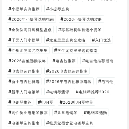
#
#
小提琴实测推荐
小提琴选购
#
#
2026年小提琴选购指南
2026小提琴选购攻略
#
#
全价位高口碑机型盘点
零基础初学首选小提琴
#
#
#
千元入门小提琴
尤克里里选购全攻略
入门优选
#
#
性价比突出尤克里里
学生尤克里里选购指南
#
#
#
2026吉他选购攻略
电吉他推荐
电吉他推荐指南
#
#
电吉他选购指南
2026电吉他选购指南
#
#
#
新手电吉他挑选
2026年电吉他推荐选购
电吉他
#
#
#
新手入门电钢琴
电钢琴测评
电钢琴推荐2026
#
#
#
电钢琴推荐
电钢琴
2026电钢琴推荐
#
#
#
高性价比电钢琴推荐
儿童电钢琴
电钢琴选购
#
#
电钢琴选购指南
租房党宿舍党电钢琴选购