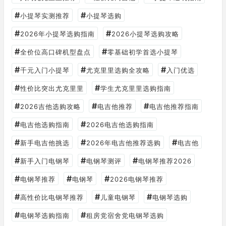
#
#
小提琴实测推荐
小提琴选购
#
#
2026年小提琴选购指南
2026小提琴选购攻略
#
#
全价位高口碑机型盘点
零基础初学首选小提琴
#
#
#
千元入门小提琴
尤克里里选购全攻略
入门优选
#
#
性价比突出尤克里里
学生尤克里里选购指南
#
#
#
2026吉他选购攻略
电吉他推荐
电吉他推荐指南
#
#
电吉他选购指南
2026电吉他选购指南
#
#
#
新手电吉他挑选
2026年电吉他推荐选购
电吉他
#
#
#
新手入门电钢琴
电钢琴测评
电钢琴推荐2026
#
#
#
电钢琴推荐
电钢琴
2026电钢琴推荐
#
#
#
高性价比电钢琴推荐
儿童电钢琴
电钢琴选购
#
#
电钢琴选购指南
租房党宿舍党电钢琴选购