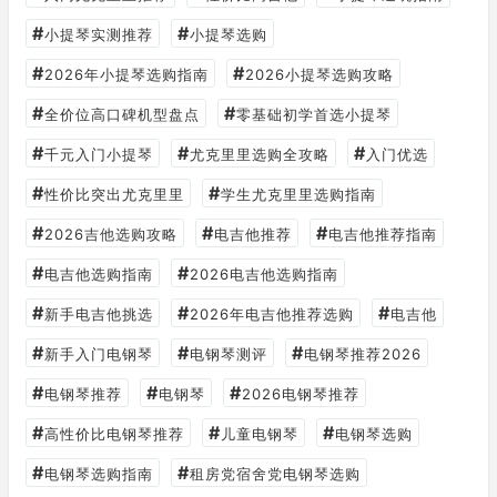
#
#
小提琴实测推荐
小提琴选购
#
#
2026年小提琴选购指南
2026小提琴选购攻略
#
#
全价位高口碑机型盘点
零基础初学首选小提琴
#
#
#
千元入门小提琴
尤克里里选购全攻略
入门优选
#
#
性价比突出尤克里里
学生尤克里里选购指南
#
#
#
2026吉他选购攻略
电吉他推荐
电吉他推荐指南
#
#
电吉他选购指南
2026电吉他选购指南
#
#
#
新手电吉他挑选
2026年电吉他推荐选购
电吉他
#
#
#
新手入门电钢琴
电钢琴测评
电钢琴推荐2026
#
#
#
电钢琴推荐
电钢琴
2026电钢琴推荐
#
#
#
高性价比电钢琴推荐
儿童电钢琴
电钢琴选购
#
#
电钢琴选购指南
租房党宿舍党电钢琴选购