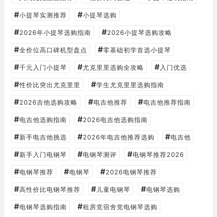
#
#
小提琴实测推荐
小提琴选购
#
#
2026年小提琴选购指南
2026小提琴选购攻略
#
#
全价位高口碑机型盘点
零基础初学首选小提琴
#
#
#
千元入门小提琴
尤克里里选购全攻略
入门优选
#
#
性价比突出尤克里里
学生尤克里里选购指南
#
#
#
2026吉他选购攻略
电吉他推荐
电吉他推荐指南
#
#
电吉他选购指南
2026电吉他选购指南
#
#
#
新手电吉他挑选
2026年电吉他推荐选购
电吉他
#
#
#
新手入门电钢琴
电钢琴测评
电钢琴推荐2026
#
#
#
电钢琴推荐
电钢琴
2026电钢琴推荐
#
#
#
高性价比电钢琴推荐
儿童电钢琴
电钢琴选购
#
#
电钢琴选购指南
租房党宿舍党电钢琴选购