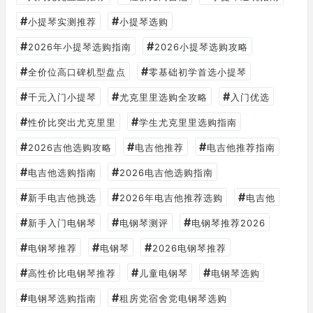
#
#
小提琴实测推荐
小提琴选购
#
#
2026年小提琴选购指南
2026小提琴选购攻略
#
#
全价位高口碑机型盘点
零基础初学首选小提琴
#
#
#
千元入门小提琴
尤克里里选购全攻略
入门优选
#
#
性价比突出尤克里里
学生尤克里里选购指南
#
#
#
2026吉他选购攻略
电吉他推荐
电吉他推荐指南
#
#
电吉他选购指南
2026电吉他选购指南
#
#
#
新手电吉他挑选
2026年电吉他推荐选购
电吉他
#
#
#
新手入门电钢琴
电钢琴测评
电钢琴推荐2026
#
#
#
电钢琴推荐
电钢琴
2026电钢琴推荐
#
#
#
高性价比电钢琴推荐
儿童电钢琴
电钢琴选购
#
#
电钢琴选购指南
租房党宿舍党电钢琴选购