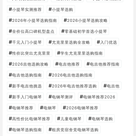
#
#
小提琴实测推荐
小提琴选购
#
#
2026年小提琴选购指南
2026小提琴选购攻略
#
#
全价位高口碑机型盘点
零基础初学首选小提琴
#
#
#
千元入门小提琴
尤克里里选购全攻略
入门优选
#
#
性价比突出尤克里里
学生尤克里里选购指南
#
#
#
2026吉他选购攻略
电吉他推荐
电吉他推荐指南
#
#
电吉他选购指南
2026电吉他选购指南
#
#
#
新手电吉他挑选
2026年电吉他推荐选购
电吉他
#
#
#
新手入门电钢琴
电钢琴测评
电钢琴推荐2026
#
#
#
电钢琴推荐
电钢琴
2026电钢琴推荐
#
#
#
高性价比电钢琴推荐
儿童电钢琴
电钢琴选购
#
#
电钢琴选购指南
租房党宿舍党电钢琴选购