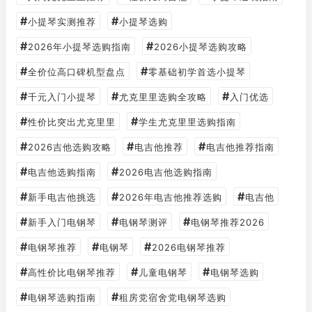
#
#
小提琴实测推荐
小提琴选购
#
#
2026年小提琴选购指南
2026小提琴选购攻略
#
#
全价位高口碑机型盘点
零基础初学首选小提琴
#
#
#
千元入门小提琴
尤克里里选购全攻略
入门优选
#
#
性价比突出尤克里里
学生尤克里里选购指南
#
#
#
2026吉他选购攻略
电吉他推荐
电吉他推荐指南
#
#
电吉他选购指南
2026电吉他选购指南
#
#
#
新手电吉他挑选
2026年电吉他推荐选购
电吉他
#
#
#
新手入门电钢琴
电钢琴测评
电钢琴推荐2026
#
#
#
电钢琴推荐
电钢琴
2026电钢琴推荐
#
#
#
高性价比电钢琴推荐
儿童电钢琴
电钢琴选购
#
#
电钢琴选购指南
租房党宿舍党电钢琴选购